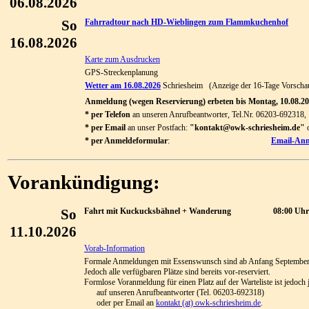
06.08.2026
So
Fahrradtour nach HD-Wieblingen zum Flammkuchenhof
16.08.2026
Karte zum Ausdrucken
GPS-Streckenplanung
Wetter am 16.08.2026
Schriesheim (Anzeige der 16-Tage Vorscha
Anmeldung (wegen Reservierung) erbeten bis Montag, 10.08.2
* per Telefon
an unseren Anrufbeantworter, Tel.Nr. 06203-692318,
* per Email
an unser Postfach:
"kontakt@owk-schriesheim.de"
o
* per Anmeldeformular
:
Email-Anm
Vorankündigung:
So
Fahrt mit Kuckucksbähnel + Wanderung
08:00 Uhr
11.10.2026
Vorab-Information
Formale Anmeldungen mit Essenswunsch sind ab Anfang September
Jedoch alle verfügbaren Plätze sind bereits vor-reserviert.
Formlose Voranmeldung für einen Platz auf der Warteliste ist jedoch 
auf unseren Anrufbeantworter (Tel. 06203-692318)
oder per Email an
kontakt (at) owk-schriesheim.de
.