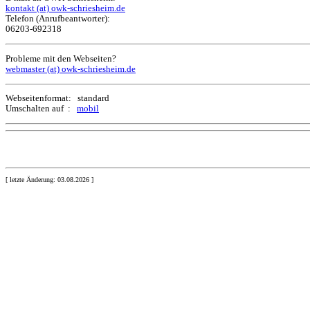
kontakt (at) owk-schriesheim.de
Telefon (Anrufbeantworter):
06203-692318
Probleme mit den Webseiten?
webmaster (at) owk-schriesheim.de
Webseitenformat: standard
Umschalten auf :
mobil
[ letzte Änderung: 03.08.2026 ]