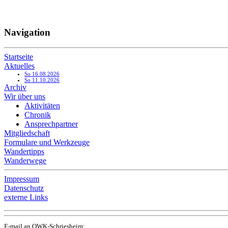
Navigation
Startseite
Aktuelles
So 16.08.2026
So 11.10.2026
Archiv
Wir über uns
Aktivitäten
Chronik
Ansprechpartner
Mitgliedschaft
Formulare und Werkzeuge
Wandertipps
Wanderwege
Impressum
Datenschutz
externe Links
E-mail an OWK-Schriesheim: